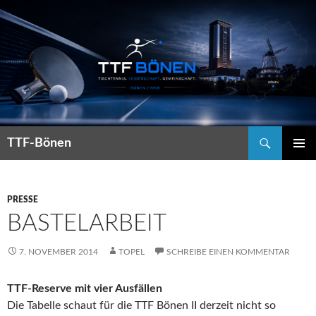
Suchen
TTF-Bönen
ZUM
PRIMÄR
INHALT
MENÜ
SPRINGEN
PRESSE
BASTELARBEIT
7. NOVEMBER 2014
TOPEL
SCHREIBE EINEN KOMMENTAR
TTF-Reserve mit vier Ausfällen
Die Tabelle schaut für die TTF Bönen II derzeit nicht so