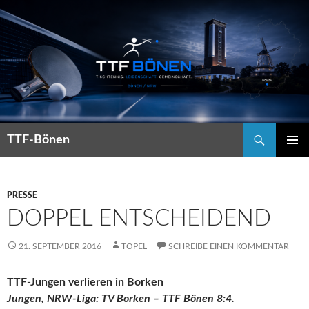
Suchen
TTF-Bönen
ZUM
PRIMÄR
INHALT
MENÜ
SPRINGEN
PRESSE
DOPPEL ENTSCHEIDEND
21. SEPTEMBER 2016
TOPEL
SCHREIBE EINEN KOMMENTAR
TTF-Jungen verlieren in Borken
Jungen, NRW-Liga: TV Borken – TTF Bönen 8:4.