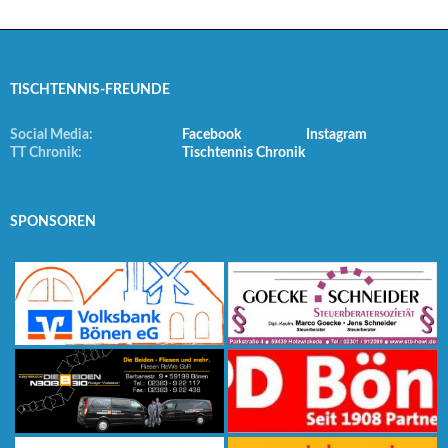
TISCHTENNIS-FREUNDE
Social Media:
Facebook
Instagram
TT Chronik:
Tischtennis Chronik
SPONSOREN