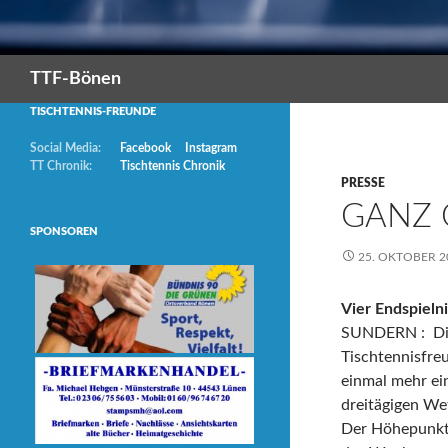
Suchen
TTF-Bönen
TISCHTENNIS-FREUNDE
Social Media:
Facebook
Instagram
TT Chronik:
Tischtennis Chronik
PRESSE
GANZ 
SPONSOREN
25. OKTOBER 2
Vier Endspieln
SUNDERN : Die 
Tischtennisfre
einmal mehr ei
dreitägigen We
Der Höhepunkt 