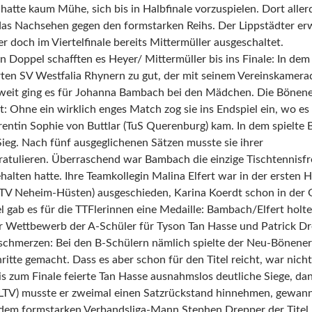
hatte kaum Mühe, sich bis in Halbfinale vorzuspielen. Dort aller
as Nachsehen gegen den formstarken Reihs. Der Lippstädter erw
er doch im Viertelfinale bereits Mittermüller ausgeschaltet.
 Doppel schafften es Heyer/ Mittermüller bis ins Finale: In dem
en SV Westfalia Rhynern zu gut, der mit seinem Vereinskamera
weit ging es für Johanna Bambach bei den Mädchen. Die Bönene
t: Ohne ein wirklich enges Match zog sie ins Endspiel ein, wo e
entin Sophie von Buttlar (TuS Querenburg) kam. In dem spielte 
ieg. Nach fünf ausgeglichenen Sätzen musste sie ihrer
ratulieren. Überraschend war Bambach die einzige Tischtennisfre
alten hatte. Ihre Teamkollegin Malina Elfert war in der ersten
TTV Neheim-Hüsten) ausgeschieden, Karina Koerdt schon in der
gab es für die TTFlerinnen eine Medaille: Bambach/Elfert holten
r Wettbewerb der A-Schüler für Tyson Tan Hasse und Patrick Dr
schmerzen: Bei den B-Schülern nämlich spielte der Neu-Bönener 
itte gemacht. Dass es aber schon für den Titel reicht, war nich
s zum Finale feierte Tan Hasse ausnahmslos deutliche Siege, d
LTV) musste er zweimal einen Satzrückstand hinnehmen, gewann a
 dem formstarken Verbandsliga-Mann Stephen Drepper der Titel 