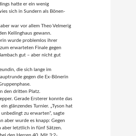
dings hatte er ein wenig
ies sich in Sundern als Bönen-
 aber war vor allem Theo Velmerig
den Keilinghaus gewann.
rin wurde problemlos ihrer
s zum erwarteten Finale gegen
Bambach gut – aber nicht gut
undin, die sich lange im
 Hauptrunde gegen die Ex-Bönerin
 Gruppenphase.
 den dritten Platz.
epper. Gerade Ersterer konnte das
ein glänzendes Turnier. „Tyson hat
t unbedingt zu erwarten“, sagte
ann aber wurde es knapp: Gegen
ber letztlich in fünf Sätzen.
bei den Herren 40. Mit 3:2-