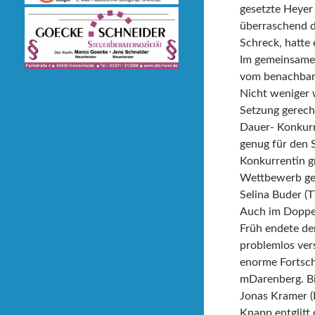
gesetzte Heyer 
überraschend d
Schreck, hatte 
Im gemeinsamen
vom benachbart
Nicht weniger 
Setzung gerech
Dauer- Konkurr
genug für den S
Konkurrentin g
Wettbewerb geh
Selina Buder (
Auch im Doppel 
Früh endete de
problemlos ver
enorme Fortschr
mDarenberg. Bi
Jonas Kramer (
Knapp entglitt