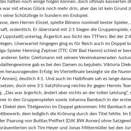
s hätten noch einige folgen können, doch oftmals kassierten di
a war mit etwas Glück noch mehr drin, aber das ist kein Grund 
n seine Schützlinge in Sundern ein Endspiel.
asse, dem Herren-Einzel, spielte Bönens nominell bester Spieler
ft, ordentlich. Er überstand mit 2:1 Siegen die Gruppenspiele,
 Lippstadt) unterlag. Ärgerlich aus Sicht des TTFlers: Bei der 2:4
elegen. Unerwartet hingegen ging es für Reich auch im Doppel ka
tliga-Spieler Henning Zeptner (TTC GW Bad Hamm) schied er bere
 anderen Seite: Gleitsmann mit seinem Vereinskameraden Justus
aillengewinne gab es bei den Damen zu bejubeln. Viktoria Diekel
em herausragenden Erfolg: Im Viertelfinale besiegte sie die Numm
Annen), deutlich 4:1. Und auch im Halbfinale sah es lange danac
tsetzen, doch eine 3:1-Satzführung reichte ihr gegen Hermis Te
. „Das war ärgerlich, ändert aber nichts an der tollen Leistung“,
ner in den Gruppenspielen sowie Johanna Bambach in der erst
 Diekel dem Titelgewinn im Doppel gekommen: Mit Bambach an ih
tbewerb, dem lediglich die Krönung durch den Titel fehlte. Im E
er Paarung von Buttlar/Peiffert (DJK BW Annen) ohne Satzgewi
 präsentierten sich Tim Heyer und Jonas Mittermüller bei den 