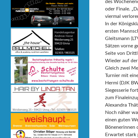
des Wochenende
oder Finale. „D
viermal verlore
In der Königskl
ersten Mannscha
Gleitsmann (LTV
Sätzen vorne g
Seite von Drit
Wieder auf der
Gleich zwei Med
Turnier mit ein
Hermi (DJK BW 
Siegesserie for
zum Finaleinzug
Alexandra Thät
Noch näher war
einen guten Wet
Bönenerinnen d
Erwartet stark