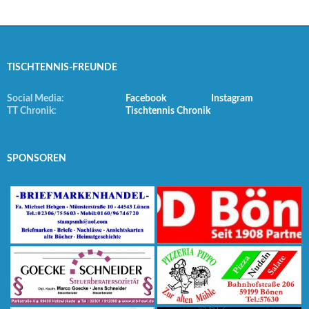
TISCHTENNIS-FREUNDE
Social Media:
Facebook
Instagram
TT Chronik:
Tischtennis Chronik
SPONSOREN