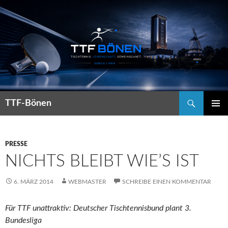
Suchen
TTF-Bönen
ZUM
PRIMÄR
INHALT
MENÜ
SPRINGEN
PRESSE
NICHTS BLEIBT WIE’S IST
6. MÄRZ 2014
WEBMASTER
SCHREIBE EINEN KOMMENTAR
Für TTF unattraktiv: Deutscher Tischtennisbund plant 3.
Bundesliga