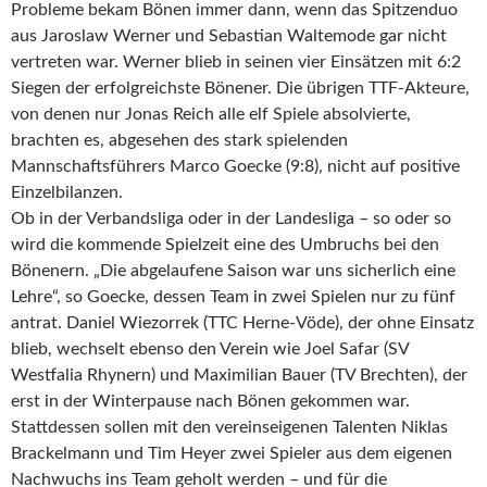
Probleme bekam Bönen immer dann, wenn das Spitzenduo
aus Jaroslaw Werner und Sebastian Waltemode gar nicht
vertreten war. Werner blieb in seinen vier Einsätzen mit 6:2
Siegen der erfolgreichste Bönener. Die übrigen TTF-Akteure,
von denen nur Jonas Reich alle elf Spiele absolvierte,
brachten es, abgesehen des stark spielenden
Mannschaftsführers Marco Goecke (9:8), nicht auf positive
Einzelbilanzen.
Ob in der Verbandsliga oder in der Landesliga – so oder so
wird die kommende Spielzeit eine des Umbruchs bei den
Bönenern. „Die abgelaufene Saison war uns sicherlich eine
Lehre“, so Goecke, dessen Team in zwei Spielen nur zu fünf
antrat. Daniel Wiezorrek (TTC Herne-Vöde), der ohne Einsatz
blieb, wechselt ebenso den Verein wie Joel Safar (SV
Westfalia Rhynern) und Maximilian Bauer (TV Brechten), der
erst in der Winterpause nach Bönen gekommen war.
Stattdessen sollen mit den vereinseigenen Talenten Niklas
Brackelmann und Tim Heyer zwei Spieler aus dem eigenen
Nachwuchs ins Team geholt werden – und für die