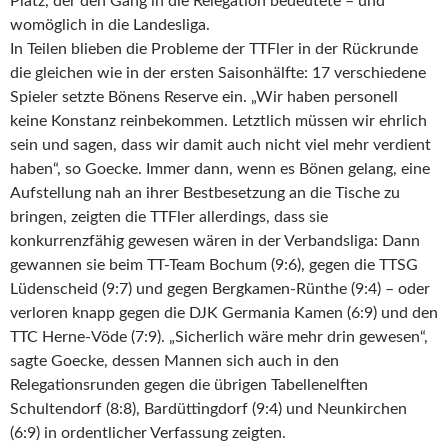
Platz, der den Gang in die Relegation bedeutete – und
womöglich in die Landesliga.
In Teilen blieben die Probleme der TTFler in der Rückrunde
die gleichen wie in der ersten Saisonhälfte: 17 verschiedene
Spieler setzte Bönens Reserve ein. „Wir haben personell
keine Konstanz reinbekommen. Letztlich müssen wir ehrlich
sein und sagen, dass wir damit auch nicht viel mehr verdient
haben“, so Goecke. Immer dann, wenn es Bönen gelang, eine
Aufstellung nah an ihrer Bestbesetzung an die Tische zu
bringen, zeigten die TTFler allerdings, dass sie
konkurrenzfähig gewesen wären in der Verbandsliga: Dann
gewannen sie beim TT-Team Bochum (9:6), gegen die TTSG
Lüdenscheid (9:7) und gegen Bergkamen-Rünthe (9:4) – oder
verloren knapp gegen die DJK Germania Kamen (6:9) und den
TTC Herne-Vöde (7:9). „Sicherlich wäre mehr drin gewesen“,
sagte Goecke, dessen Mannen sich auch in den
Relegationsrunden gegen die übrigen Tabellenelften
Schultendorf (8:8), Bardüttingdorf (9:4) und Neunkirchen
(6:9) in ordentlicher Verfassung zeigten.