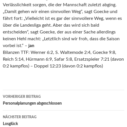
Verlässlichkeit sorgen, die der Mannschaft zuletzt abging.
„Damit gehen wir einen sinnvollen Weg“, sagt Goecke und
fährt fort: „Vielleicht ist es gar der sinnvollere Weg, wenn es
über die Landesliga geht. Aber das wird sich bald
entscheiden“, sagt Goecke, der aus einer Sache allerdings
keinen Hehl macht: „Letztlich sind wir froh, dass die Saison
vorbei ist.“ –
jan
Bilanzen TTF: Werner 6:2, S. Waltemode 2:4, Goecke 9:8,
Reich 5:14, Hürmann 6:9, Safar 5:8, Ersatzspieler 7:21 (davon
0:2 kampflos) – Doppel 12:23 (davon 0:2 kampflos)
Beitrags-
VORHERIGER BEITRAG
Navigation
Personalplanungen abgeschlossen
NÄCHSTER BEITRAG
Losglück