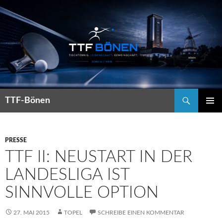
Suchen
TTF-Bönen
ZUM
PRIMÄR
INHALT
MENÜ
SPRINGEN
PRESSE
TTF II: NEUSTART IN DER
LANDESLIGA IST
SINNVOLLE OPTION
27. MAI 2015
TOPEL
SCHREIBE EINEN KOMMENTAR