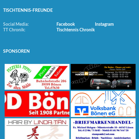
TISCHTENNIS-FREUNDE
Social Media:
Facebook
Instagram
TT Chronik:
Tischtennis Chronik
SPONSOREN