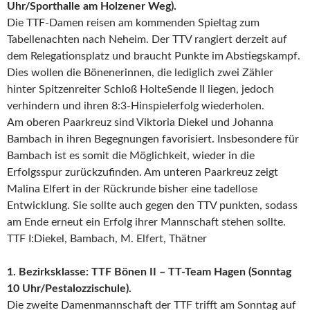
Uhr/Sporthalle am Holzener Weg).
Die TTF-Damen reisen am kommenden Spieltag zum
Tabellenachten nach Neheim. Der TTV rangiert derzeit auf
dem Relegationsplatz und braucht Punkte im Abstiegskampf.
Dies wollen die Bönenerinnen, die lediglich zwei Zähler
hinter Spitzenreiter Schloß HolteSende II liegen, jedoch
verhindern und ihren 8:3-Hinspielerfolg wiederholen.
Am oberen Paarkreuz sind Viktoria Diekel und Johanna
Bambach in ihren Begegnungen favorisiert. Insbesondere für
Bambach ist es somit die Möglichkeit, wieder in die
Erfolgsspur zurückzufinden. Am unteren Paarkreuz zeigt
Malina Elfert in der Rückrunde bisher eine tadellose
Entwicklung. Sie sollte auch gegen den TTV punkten, sodass
am Ende erneut ein Erfolg ihrer Mannschaft stehen sollte.
TTF I:Diekel, Bambach, M. Elfert, Thätner
1. Bezirksklasse: TTF Bönen II – TT-Team Hagen (Sonntag
10 Uhr/Pestalozzischule).
Die zweite Damenmannschaft der TTF trifft am Sonntag auf