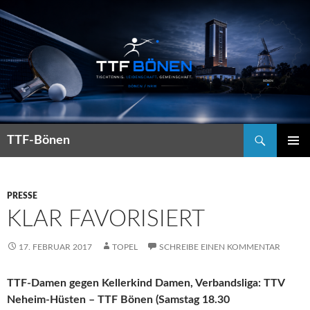
Suchen
TTF-Bönen
ZUM
PRIMÄR
INHALT
MENÜ
SPRINGEN
PRESSE
KLAR FAVORISIERT
17. FEBRUAR 2017
TOPEL
SCHREIBE EINEN KOMMENTAR
TTF-Damen gegen Kellerkind Damen, Verbandsliga: TTV
Neheim-Hüsten – TTF Bönen (Samstag 18.30