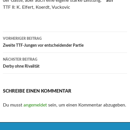
der Gäste, aber auch eine eigene starke Leistung.
ath
TTF II: K. Elfert, Koerdt, Vuckovic
Beitrags-
VORHERIGER BEITRAG
Navigation
Zweite TTF-Jungen vor entscheidender Partie
NÄCHSTER BEITRAG
Derby ohne Rivalität
SCHREIBE EINEN KOMMENTAR
Du musst
angemeldet
sein, um einen Kommentar abzugeben.