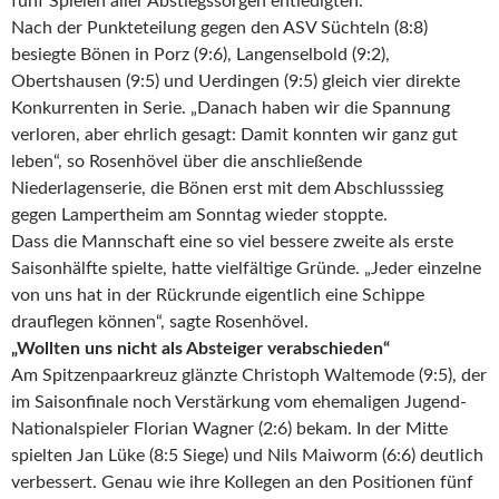
fünf Spielen aller Abstiegssorgen entledigten.
Nach der Punkteteilung gegen den ASV Süchteln (8:8)
besiegte Bönen in Porz (9:6), Langenselbold (9:2),
Obertshausen (9:5) und Uerdingen (9:5) gleich vier direkte
Konkurrenten in Serie. „Danach haben wir die Spannung
verloren, aber ehrlich gesagt: Damit konnten wir ganz gut
leben“, so Rosenhövel über die anschließende
Niederlagenserie, die Bönen erst mit dem Abschlusssieg
gegen Lampertheim am Sonntag wieder stoppte.
Dass die Mannschaft eine so viel bessere zweite als erste
Saisonhälfte spielte, hatte vielfältige Gründe. „Jeder einzelne
von uns hat in der Rückrunde eigentlich eine Schippe
drauflegen können“, sagte Rosenhövel.
„Wollten uns nicht als Absteiger verabschieden“
Am Spitzenpaarkreuz glänzte Christoph Waltemode (9:5), der
im Saisonfinale noch Verstärkung vom ehemaligen Jugend-
Nationalspieler Florian Wagner (2:6) bekam. In der Mitte
spielten Jan Lüke (8:5 Siege) und Nils Maiworm (6:6) deutlich
verbessert. Genau wie ihre Kollegen an den Positionen fünf