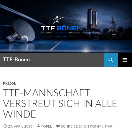
Suchen
TTF-Bönen
ZUM
PRIMÄR
INHALT
MENÜ
SPRINGEN
PRESSE
TTF-MANNSCHAFT
VERSTREUT SICH IN ALLE
WINDE
27. APRIL 2016
TOPEL
SCHREIBE EINEN KOMMENTAR